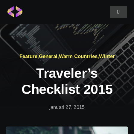
Fortsätt
till
Toggle
Navigat
innehållet
Home
About Us
Feature
,
General
,
Warm Countries
,
Winter
Traveler’s
Projects
Checklist 2015
Services
januari 27, 2015
Blog