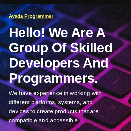
Avada Programmer
Hello! We Are A
Group Of Skilled
Developers And
Programmers.
We have experience in working with
different platforms, systems, and
devices to create products that are
compatible and accessible.