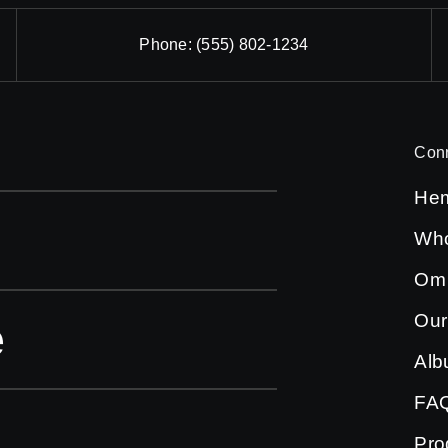
Phone:
(555) 802-1234
Con
He
Who
Om
Our
e
Al
FA
Pro