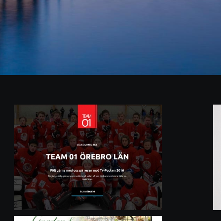
Takacat
Hemsidor