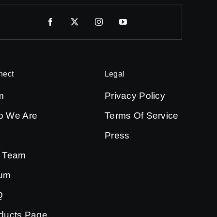
nect
Legal
m
Privacy Policy
 We Are
Terms Of Service
Press
 Team
bum
Q
ducts Page