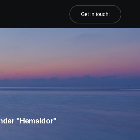
Get in touch!
Get in touch!
nder "hemsidor"