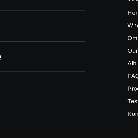
He
Who
Om
Our
e
Al
FA
Pro
Tes
Kon