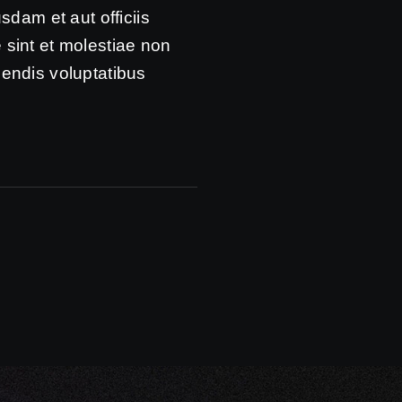
dam et aut officiis
 sint et molestiae non
iendis voluptatibus