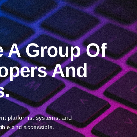
e A Group Of
lopers And
.
ent platforms, systems, and
ible and accessible.