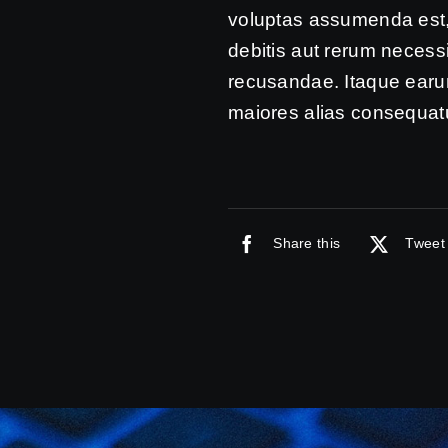
voluptas assumenda est,
debitis aut rerum necess
recusandae. Itaque earum
maiores alias consequatu
Share this
Tweet 