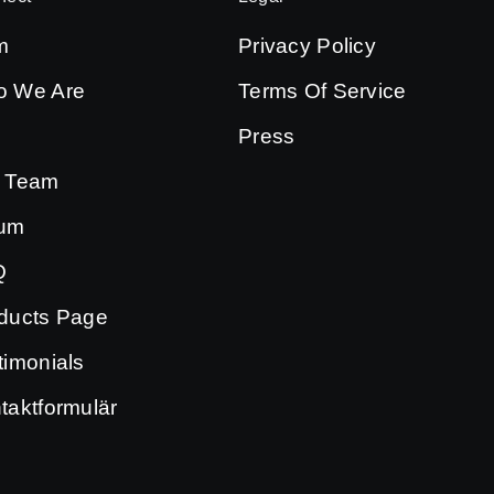
m
Privacy Policy
 We Are
Terms Of Service
Press
 Team
bum
Q
ducts Page
timonials
taktformulär