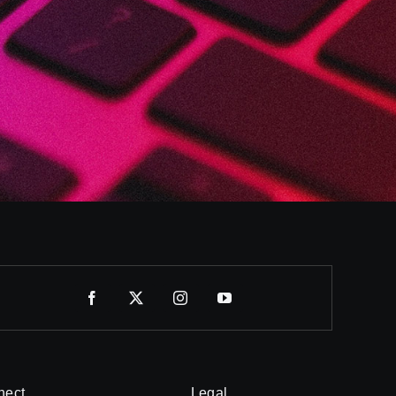
nect
Legal