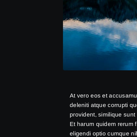
At vero eos et accusamus
deleniti atque corrupti q
provident, similique sunt 
Et harum quidem rerum fac
eligendi optio cumque n