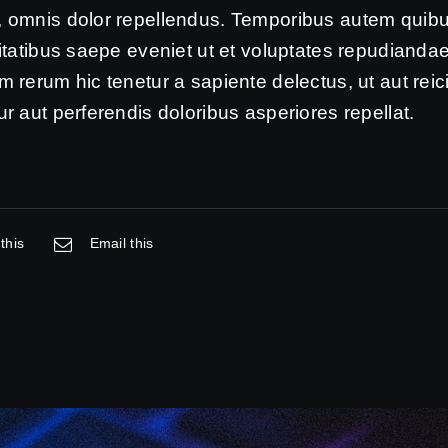
 omnis dolor repellendus. Temporibus autem quibus
itatibus saepe eveniet ut et voluptates repudiandae
 rerum hic tenetur a sapiente delectus, ut aut reic
r aut perferendis doloribus asperiores repellat.
this
Email this